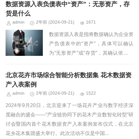
数据资源入表负债表中“资产”：无形资产，存
货是什么
admin
2年前
(2024-09-21)
1671
数据资源入表是指将数据确认为企业资
产负债表中的“资产”，具体可以确认
为“无形资产”或“存货”，其确认依据主
要依据《企业数据资源相关会计处理暂
行规定》以及《企业会计准则》的相关
北京花卉市场综合智能分析数据集 花木数据资
规定。以下是关于如何确认为...
产入表案例
admin
2年前
(2024-09-21)
1522
2024年9月20日，北京迎来了一场花卉产业与数字经济深
度融合的盛会——“产业链协同下的花木产业数智化转型”研
讨会暨国内首个花木数据资产入表案例发布仪式，在北京
花乡花木集团盛大举行。此次活动不仅是中国...