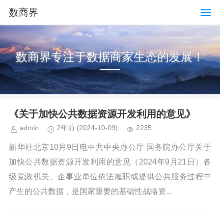
数商界
数商界专注于数据商家生态的发展！
《关于加快公共数据资源开发利用的意见》
admin
2年前
(2024-10-09)
2235
新华社北京10月9日电中共中央办公厅 国务院办公厅关于
加快公共数据资源开发利用的意见（2024年9月21日）各
级党政机关、企事业单位依法履职或提供公共服务过程中
产生的公共数据，是国家重要的基础性战略资...