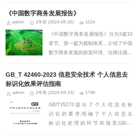
引擎。数字经济发展速度之快、辐射范
围之广、影响程度之深前所未有。从5
《中国数字商务发展报告》
G网络的普及到工业互联网的广泛...
admin
2年前
(2024-09-26)
1524
《中国数字商务发展报告》分为3篇10
章节。第一篇为规制体系，介绍了中国
数字商务发展的政策环境、法律法规及
标准规范情况。第二篇为发展成效，从
数商强基、数商扩消、数商兴贸、数商
GB_T 42460-2023 信息安全技术 个人信息去
兴产、数商开放5个方面，总结...
标识化效果评估指南
admin
2年前
(2024-09-23)
1790
GB/T35273 提 出 了 个 人 信 息 去 标
识 化 的 要 求,明 确 了 个 人 信 息 去
标 识 化 处 理 的 环 节 和 场 景,GB/T3
7964就如何开展个人信息去标识化活