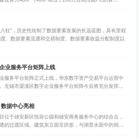
个大规模人工智能算力集群，第一期已建成算...
梁八柱”，历史性绘制了数据要素发展的长远蓝图，具有里程
制度、数据要素流通和交易制度、数据要素收益分配制度以
企业服务平台矩阵上线
业服务平台矩阵正式上线，华东数字资产交易平台运营中
。无锡市梁溪区数字企业服务平台矩阵今后将充分发挥自
域、工信领域、知产领域、金融领域，整合全链路要...
 数据中心亮相
目位于雄安新区悦容公园和雄安商务服务中心的结合点，
透的过渡区域。建筑东立面呈拱形，与湖景水面中的倒影
美丽、明亮、有灵气的“雄安之眼”。建筑东西向...