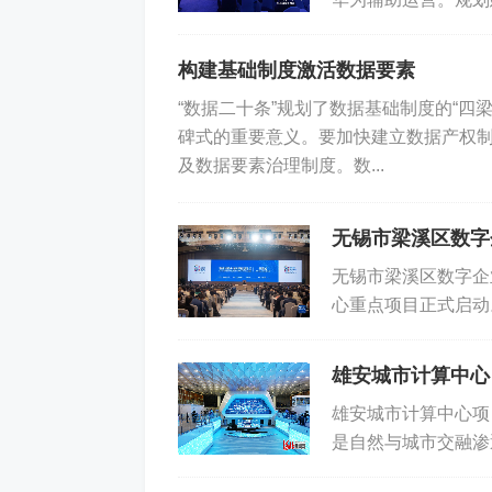
力），是东南地区首
构建基础制度激活数据要素
“数据二十条”规划了数据基础制度的“四
碑式的重要意义。要加快建立数据产权
及数据要素治理制度。数...
无锡市梁溪区数字
无锡市梁溪区数字企
心重点项目正式启动
身优势，聚焦科技领
雄安城市计算中心
雄安城市计算中心项
是自然与城市交融渗
光影融合，共同构成了