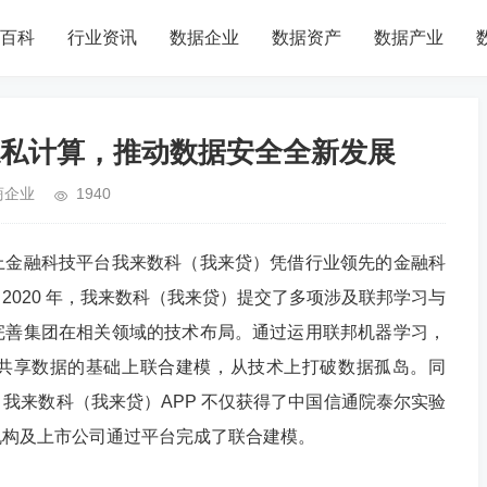
百科
行业资讯
数据企业
数据资产
数据产业
私计算，推动数据安全全新发展
商企业
1940
上金融科技平台我来数科（我来贷）凭借行业领先的金融科
2020 年，我来数科（我来贷）提交了多项涉及联邦学习与
完善集团在相关领域的技术布局。通过运用联邦机器学习，
共享数据的基础上联合建模，从技术上打破数据孤岛。同
我来数科（我来贷）APP 不仅获得了中国信通院泰尔实验
机构及上市公司通过平台完成了联合建模。