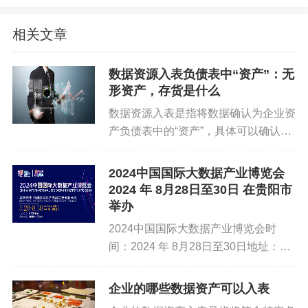
管理机制：建立有效的许可和授权管理机制，确保数据使
相关文章
用者在使用个人数据时遵守相关法律法规和合同约定。这
包括对数据使用者的资质进行审查，以及对数据使用过程
数据资源入表负债表中“资产”：无
进行监督和检查。
形资产，存货是什么
数据资源入表是指将数据确认为企业资
七、选择登记路径
产负债表中的“资产”，具体可以确认
为“无形资产”或“存货”，其确认依据主
登记方式：根据个人数据的具体情况和需求，选择适合的
要依据《企业数据资源相关会计处理暂
2024中国国际大数据产业博览会
数据确权登记路径，如数据知识产权登记、数据资产登记
行规定》以及《企业会计准则》的相关
2024 年 8月28日至30日 在贵阳市
等。这些登记方式可以为数据确权提供有力的证据和保
规定。以下是关于如何确认为...
举办
障。
2024中国国际大数据产业博览会时
间：2024 年 8月28日至30日地址：贵
八、公证存证
州省贵阳市展览主题：数智共生：开创
数字经济高质量发展新未来网址：
企业的哪些数据资产可以入表
公证存证：对数据进行公证存证，确保数据的真实性和不
https://www.bigdata-expo.cn/&...