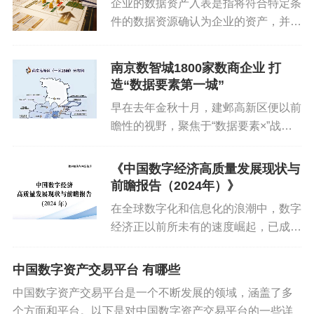
企业的数据资产入表是指将符合特定条
可篡改性，为数据确权提供有力证据。公证存证可以增加
件的数据资源确认为企业的资产，并纳
数据的可信度和法律效力，有助于解决数据纠纷和争议。
入企业的财务报表中。以下是一些常见
的可以入表的企业数据资产类型：1.
九、监管与执法
南京数智城1800家数商企业 打
客户信息数据包括客户的基本信息、交
造“数据要素第一城”
易历史、购买偏好等，这些数据...
监管机制：建立健全的数据监管机制，加强对数据收集、
早在去年金秋十月，建邺高新区便以前
处理和使用过程的监管，确保数据确权工作的顺利开展。
瞻性的视野，聚焦于“数据要素×”战
同时，加大对违法违规行为的执法力度，对侵犯个人数据
略，率先布局南京数智城项目，精心策
划并推动了数据算力、金融科技、智慧
权益的行为进行严厉打击，维护数据市场的公平竞争和健
《中国数字经济高质量发展现状与
交通物流、数字能源、数字文娱以及低
康发展。
前瞻报告（2024年）》
空经济六大前沿领域的蓬勃发展，...
在全球数字化和信息化的浪潮中，数字
个人数据确权需要政府、企业、个人等多方共同努力，通
经济正以前所未有的速度崛起，已成为
过明确数据所有者的身份、建立数据产权保护制度、实施
推动新质生产力发展的重要支撑和关键
引擎。数字经济发展速度之快、辐射范
数据许可和授权机制、加强监管和执法以及技术架构支持
中国数字资产交易平台 有哪些
围之广、影响程度之深前所未有。从
等措施，有效保护个人数据的权益并促进数据的合法使
中国数字资产交易平台是一个不断发展的领域，涵盖了多
5G网络的普及到工业互联网的广泛...
用。
个方面和平台。以下是对中国数字资产交易平台的一些详