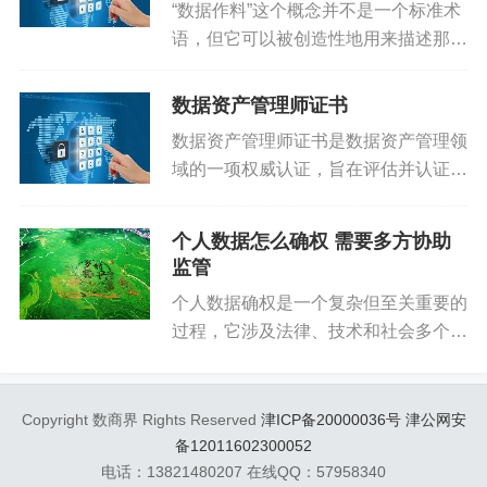
“数据作料”这个概念并不是一个标准术
数据资产管理对于企业的价值主要体现在以下几个
语，但它可以被创造性地用来描述那些
方面：
为原始数据增加价值、使其更加有用和
可操作的工具、服务和技术。就像烹饪
提升决策效率：通过数据分析和挖掘，为企业决策
数据资产管理师证书
中的作料能够提升食物的味道一
提供更加准确、全面的信息支持。
数据资产管理师证书是数据资产管理领
样，“数据作料”可以指代那些使数据...
域的一项权威认证，旨在评估并认证个
优化资源配置：通过数据洞察，帮助企业更加合理
人在数据资产管理方面的专业知识、技
地配置资源，提升资源使用效率。
能及实践经验。以下是对该证书的详细
个人数据怎么确权 需要多方协助
解析：一、证书背景与意义在数字化浪
监管
增强市场竞争力：通过数据驱动的产品和服务创
潮席卷全球的今天，数据已成为企...
个人数据确权是一个复杂但至关重要的
新，提升企业的市场竞争力和客户满意度。
过程，它涉及法律、技术和社会多个层
面的因素。以下是个人数据确权的主要
降低风险：通过数据监控和预警，及时发现并应对
步骤和考虑因素：一、明确数据所有者
潜在的风险和问题，保障企业的稳健运营。
的身份身份验证：通过有效的身份验证
Copyright 数商界 Rights Reserved
津ICP备20000036号
津公网安
机制，如身份证号码、生物识别信...
备12011602300052
数据资产管理是现代企业管理中不可或缺的一部
电话：13821480207 在线QQ：57958340
分，它对于提升企业管理水平、推动业务创新和发