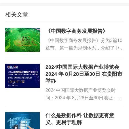
元数据管理：对数据的描述性信息进行管理，包括
数据的来源、结构、质量等信息，以便于数据的理
相关文章
解和使用。
《中国数字商务发展报告》
主数据管理：对核心业务实体数据进行统一管理和
《中国数字商务发展报告》分为3篇10
维护，确保数据的准确性和一致性。
章节。第一篇为规制体系，介绍了中国
数据质量管理：通过制定数据质量标准、监控数据
数字商务发展的政策环境、法律法规及
标准规范情况。第二篇为发展成效，从
质量问题和改进数据质量流程等手段，提升数据质
2024中国国际大数据产业博览会
数商强基、数商扩消、数商兴贸、数商
量水平。
2024 年 8月28日至30日 在贵阳市
兴产、数商开放5个方面，总结...
举办
数据治理：通过制定数据政策、建立数据管理机制
2024中国国际大数据产业博览会时
和流程等手段，推动数据管理的规范化、标准化和
间：2024 年 8月28日至30日地址：贵
制度化。
州省贵阳市展览主题：数智共生：开创
数字经济高质量发展新未来网址：
什么是数据作料 让数据更有意
四、价值与意义
https://www.bigdata-expo.cn/&...
义、更易于理解