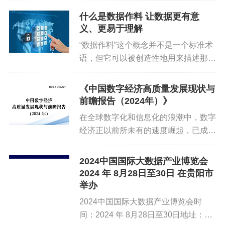
冗余等技术产品。
竞争的加剧和消费者需求的多样化，电
什么是数据作料 让数据更有意
前景展望
：随着数据价值的不断提升和数据泄露事件的频发，
商行业逐渐步入了内卷化的困境。面对
义、更易于理解
数据安全成为企业关注的焦点。未来，数据安全产品的市场需
这一挑战，一个全新的产业正在悄...
“数据作料”这个概念并不是一个标准术
求将持续增长。同时，随着技术的不断进步和应用的深化，数
语，但它可以被创造性地用来描述那些
据安全产品将更加注重智能化和自动化防护能力。通过引入人
为原始数据增加价值、使其更加有用和
工智能、机器学习等技术手段，实现对数据安全的全面监测和
可操作的工具、服务和技术。就像烹饪
预警，提升安全防护的精准度和时效性。
《中国数字经济高质量发展现状与
中的作料能够提升食物的味道一
前瞻报告（2024年）》
3. 数据可视化工具
样，“数据作料”可以指代那些使数据...
在全球数字化和信息化的浪潮中，数字
新产品描述
：数据可视化工具是指将复杂的数据信息以图形、
经济正以前所未有的速度崛起，已成为
图表等直观形式展示出来的软件工具。它可以帮助用户快速理
推动新质生产力发展的重要支撑和关键
解数据背后的信息和趋势，为决策提供有力支持。
引擎。数字经济发展速度之快、辐射范
2024中国国际大数据产业博览会
围之广、影响程度之深前所未有。从
前景展望
：数据可视化工具将成为企业数据分析和决策的重要
2024 年 8月28日至30日 在贵阳市
5G网络的普及到工业互联网的广泛...
辅助工具。未来，随着数据量的不断增长和数据分析需求的日
举办
益复杂，数据可视化工具将更加注重交互性和实时性。通过提
2024中国国际大数据产业博览会时
供更加灵活、多样的可视化方式，帮助用户更直观地理解数据
间：2024 年 8月28日至30日地址：贵
信息和趋势。同时，随着人工智能、自然语言处理等技术的应