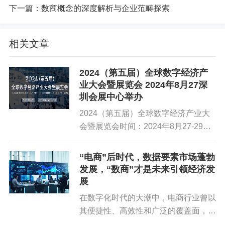
新产品
下一篇：
数商概念的深度解析与企业范畴探索
1. 智能数据平台
相关文章
新产品描述
：智能数据平台是一种集数据采集、存储、处理、
分析和应用于一体的综合性数据服务平台。它利用大数据、云
计算、人工智能等先进技术，为企业提供一站式的数据解决方
2024（第五届）全球数字经济产
案。
业大会暨展览会 2024年8月27深
圳会展中心举办
前景展望
：智能数据平台将极大提升企业数据处理的效率和准
2024（第五届）全球数字经济产业大
确性，降低数据应用的门槛。未来，随着技术的不断进步和应
会暨展览会时间：2024年8月27-29日
用的深化，智能数据平台将更加注重数据的实时性和智能化处
地址：深圳会展中心（福田）7.8号馆
理能力。同时，平台将不断融入新的技术元素，如区块链、隐
展览主题：数智融合 创新未来网址：
私计算等，以提供更加安全、可信的数据服务。
“电商”后时代，数据要素市场蓬勃
https://www.gdecexpo.com/i...
发展，“数商”才是未来引领经济发
2. 数据安全产品
展
新产品描述
：数据安全产品是指用于保护数据在采集、存储、
在数字化时代的大潮中，电商行业曾以
传输、处理和使用过程中免受未经授权访问、泄露或破坏的各
其便捷性、高效性和广泛的覆盖面，引
类安全产品和服务。包括数据加密、防勒索、容灾备份、数据
领了全球经济的变革。然而，随着市场