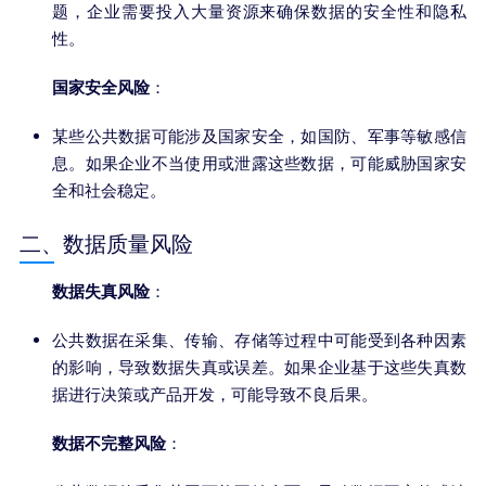
题，企业需要投入大量资源来确保数据的安全性和隐私
性。
国家安全风险
：
某些公共数据可能涉及国家安全，如国防、军事等敏感信
息。如果企业不当使用或泄露这些数据，可能威胁国家安
全和社会稳定。
二、数据质量风险
数据失真风险
：
公共数据在采集、传输、存储等过程中可能受到各种因素
的影响，导致数据失真或误差。如果企业基于这些失真数
据进行决策或产品开发，可能导致不良后果。
数据不完整风险
：