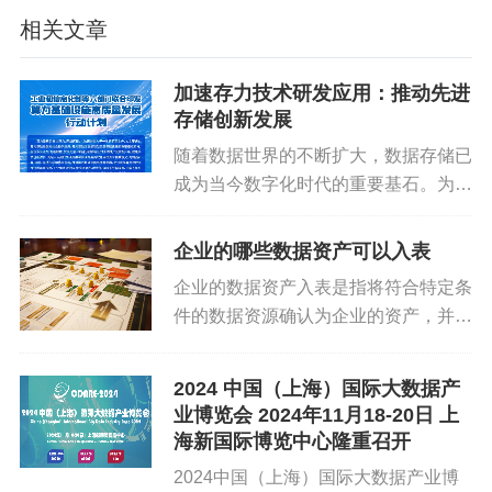
相关文章
竞争加剧风险
：
随着公共数据资源的开发利用，越来越多的企业将进入这
加速存力技术研发应用：推动先进
一领域，市场竞争将日益激烈。企业需要不断提升自身的
存储创新发展
技术和创新能力，以在竞争中脱颖而出。
随着数据世界的不断扩大，数据存储已
数据产品同质化风险
成为当今数字化时代的重要基石。为了
：
更好地应对海量数据的挑战，加速存力
如果企业在开发数据产品时未能形成独特的竞争优势，可
技术的研发和应用变得至关重要。全闪
企业的哪些数据资产可以入表
能导致产品同质化严重，难以获得市场份额和盈利。
存、蓝光存储、硬件高密、数据缩减、
企业的数据资产入表是指将符合特定条
编码算法、芯片卸载、多协议数据...
五、技术风险
件的数据资源确认为企业的资产，并纳
入企业的财务报表中。以下是一些常见
技术创新风险
：
的可以入表的企业数据资产类型：1.
2024 中国（上海）国际大数据产
客户信息数据包括客户的基本信息、交
企业在开发利用公共数据时，需要不断引入新技术和方
业博览会 2024年11月18-20日 上
易历史、购买偏好等，这些数据...
法，以提高数据处理和分析的效率。然而，技术创新也伴
海新国际博览中心隆重召开
随着不确定性，如技术成熟度、兼容性等问题，可能给企
2024中国（上海）国际大数据产业博