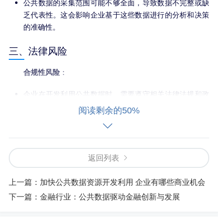
公共数据的采集范围可能不够全面，导致数据不完整或缺
乏代表性。这会影响企业基于这些数据进行的分析和决策
的准确性。
三、法律风险
合规性风险
：
企业在开发利用公共数据时，需要遵守相关法律法规和政
策要求。如果未能合规使用数据，可能面临法律处罚和声
阅读剩余的50%
誉损失。
知识产权风险
：
返回列表
公共数据中可能包含他人的知识产权信息，如专利、商标
等。如果企业在未经授权的情况下使用这些数据，可能侵
上一篇：
加快公共数据资源开发利用 企业有哪些商业机会
犯他人的知识产权，引发法律纠纷。
下一篇：
金融行业：公共数据驱动金融创新与发展
四、市场风险