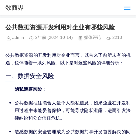
数商界
公共数据资源开发利用对企业有哪些风险
admin
2年前
(2024-10-14)
媒体评论
2213
公共数据资源的开发利用对企业而言，既带来了前所未有的机
遇，也伴随着一系列风险。以下是对这些风险的详细分析：
一、数据安全风险
隐私泄露风险
：
公共数据往往包含大量个人隐私信息，如果企业在开发利
用过程中未能妥善保护，可能导致隐私泄露，进而引发法
律纠纷和公众信任危机。
敏感数据的安全管理成为公共数据共享开发首要解决的问