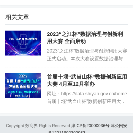
设计
相关文章
A 榜打榜阶段：平台发布测试训练集 A ，选手进行线上打
榜，通过打榜成绩验证模型，进行模型优化
2023“之江杯”数据治理与创新利
用大赛 全面启动
B 榜打榜阶段：平台发布测试训练集 B , B 榜打榜时间较 A
2023“之江杯”数据治理与创新利用大赛
榜时间短，以 B 榜打榜成绩作为复赛晋级标准
正式启动。本次大赛设置数据治理与安
全、数据开放利用两大赛道，面向全国
比赛TOP50的队伍进入复赛
各类企业、高校、科研院所等单位、开
首届十堰“武当山杯”数据创新应用
发团队或个人，征集优秀案例，大赛官
（2）复赛（10月﹣12月）
大赛 4月至12月举办
方网站（https://...
网址：https://data.shiyan.gov.cn/home
复赛第一阶段：打榜阶段，即平台系统自动评分
首届十堰“武当山杯”数据创新应用大赛
举办时间为今年4月至12月。通过比赛
复赛第二阶段：综合评分，打榜排名前25评委进行模型评
评选出一批与十堰发展实际紧密结合的
测，第二阶段的分数为最终晋级分数。
优秀作品，以大赛为载体，推...
Copyright 数商界 Rights Reserved
津ICP备20000036号
津公网安
备12011602300052