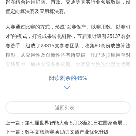
旨在结合运用消防、市政、交通等真实行业领域数据，设
置定向算法赛及应用算法赛。
大赛通过比赛的方式，形成“以赛促产、以赛用数、以赛引
才”的模式，打通成果转化链路，五届累计吸引25137名参
赛选手，组成了23315支参赛团队，收集80余份成熟算法
模型，从应用性及创新性均有所突破，现已逐步应用至对
应场景中，解决实际业务问题。大赛旨在挑选出更为优秀
的数据挖掘⽅式和机器学习算法，以及遴选出杰出的算法
阅读剩余的45%
达⼈。
赛程安排
返回列表
（1） 初赛（6月﹣10月）
上一篇：
第七届世界智能大会 5月18至21日在国家会展中心（天津）举办
初赛预热阶段：此阶段发布训练数据集，供选手进行模型
下一篇：
数字文旅新赛场 助力文旅产业优化升级