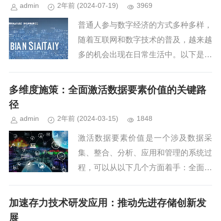
理库存、了解顾客需求、优化运营流...
admin
2年前
(2024-07-19)
3969
普通人参与数字经济的方式多种多样，
随着互联网和数字技术的普及，越来越
多的机会出现在日常生活中。以下是一
些主要途径：提升数字技能：学习编
程、数据分析、数字营销、网络安全等
多维度施策：全面激活数据要素价值的关键路
技能，这可以增加就业机会，或者为...
径
admin
2年前
(2024-03-15)
1848
激活数据要素价值是一个涉及数据采
集、整合、分析、应用和管理的系统过
程，可以从以下几个方面着手：全面精
准采集： 首先，要广泛而深入地收集
各类数据，包括业务数据、用户行为数
加速存力技术研发应用：推动先进存储创新发
据、市场数据等，并确保数据的质量...
展